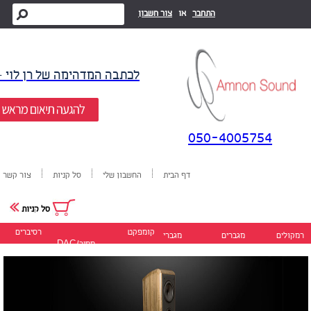
התחבר
או
צור חשבון
לכתבה המדהימה של רן לוי -
050-4005754
דף הבית
החשבון שלי
סל קניות
צור קשר
סל קניות
קומפקט
רסיברים
רמקולים
מגברים
מגברי
ממיר/DAC
דיסק
סטריאו
כוח